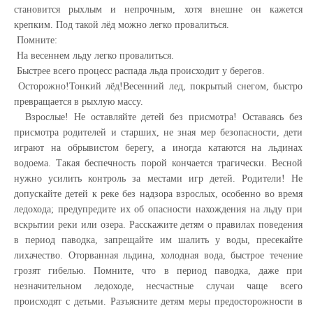
становится рыхлым и непрочным, хотя внешне он кажется
крепким. Под такой лёд можно легко провалиться.
Помните:
На весеннем льду легко провалиться.
Быстрее всего процесс распада льда происходит у берегов.
Осторожно!Тонкий лёд!Весенний лед, покрытый снегом, быстро
превращается в рыхлую массу.
Взрослые! Не оставляйте детей без присмотра! Оставаясь без
присмотра родителей и старших, не зная мер безопасности, дети
играют на обрывистом берегу, а иногда катаются на льдинах
водоема. Такая беспечность порой кончается трагически. Весной
нужно усилить контроль за местами игр детей. Родители! Не
допускайте детей к реке без надзора взрослых, особенно во время
ледохода; предупредите их об опасности нахождения на льду при
вскрытии реки или озера. Расскажите детям о правилах поведения
в период паводка, запрещайте им шалить у воды, пресекайте
лихачество. Оторванная льдина, холодная вода, быстрое течение
грозят гибелью. Помните, что в период паводка, даже при
незначительном ледоходе, несчастные случаи чаще всего
происходят с детьми. Разъясните детям меры предосторожности в