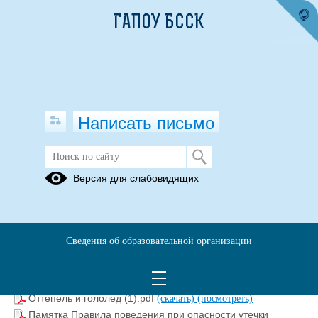
ГАПОУ БССК
Написать письмо
Безопасность
Версия для слабовидящих
Заторы, заторы на реках (1).pdf
(скачать)
(посмотреть)
Клещевой энцефалит (1) (1).pdf
(скачать)
(посмотреть)
Действия в случае угрозы возникновения паводка (1).pdf
Сведения об образовательной организации
(скачать)
(посмотреть)
МЧС Памятка Если заблудился в лесу МЧС (1).pdf
(скачать)
(посмотреть)
Оттепель и гололед (1).pdf
(скачать)
(посмотреть)
Памятка Правила поведения при опасности утечки