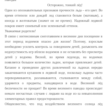
Осторожно, тонкий лёд!
Один из опознавательных признаков прочности льда – его цвет. Во
время оттепели или дождей лед становится белым (матовым), а
иногда и желтоватым (значит он не прочен). Надежный ледяной
покров имеет синеватый или зеленоватый оттенок.
Уважаемые родители!
В связи с интенсивным снеготаянием в весенние дни посещение в
этот период водоемов опасно для жизни! Поэтому, взрослым
необходимо усилить контроль за поведением детей, разъяснить им
недопустимость игр вблизи водоемов и не оставлять без присмотра
детей у водоема. Весной, во время ледохода, на водоемах
появляется большое количество льдин, которые привлекают детей.
Катание и проведение других развлечений на льдинах нередко
заканчиваются купанием в ледяной воде, поскольку льдины часто
переворачиваются, разламываются, сталкиваются между собой,
ударяются о предметы, находящиеся в воде. Весенний лёд
беспечности не прощает! Во время весеннего паводка происходит
немало несчастных случаев с людьми на воде из-за невыполнения
элементарных правил предосторожности.
Общеизвестно, что под воздействием весеннего солнца лёд