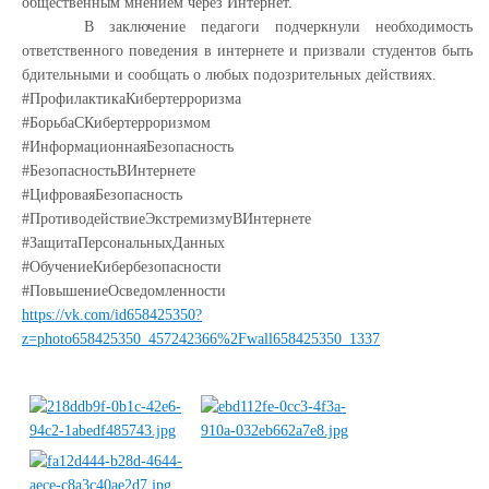
общественным мнением через Интернет.
В заключение педагоги подчеркнули необходимость
ответственного поведения в интернете и призвали студентов быть
бдительными и сообщать о любых подозрительных действиях.
#ПрофилактикаКибертерроризма
#БорьбаСКибертерроризмом
#ИнформационнаяБезопасность
#БезопасностьВИнтернете
#ЦифроваяБезопасность
#ПротиводействиеЭкстремизмуВИнтернете
#ЗащитаПерсональныхДанных
#ОбучениеКибербезопасности
#ПовышениеОсведомленности
https://vk.com/id658425350?
z=photo658425350_457242366%2Fwall658425350_1337