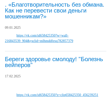
. «Благотворительность без обмана.
Как не перевести свои деньги
мошенникам?»
09.01.2025
https://vk.com/id658425350?w=wall-
216843539_904&ysclid=mlhmddfexq782857379
Береги здоровье смолоду! "Болезнь
вейперов"
17.02.2025
https://vk.com/id658425350?z=clip658425350_456239251