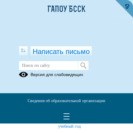
ГАПОУ БССК
Написать письмо
Студенческий спортивный клуб
Версия для слабовидящих
Положение
Приказ о
Лицензия
о ССК
ССК
График
План
Сведения об образовательной организации
работы
работы ССК
студенческого
на 2025-
клуба
2026
учебный год