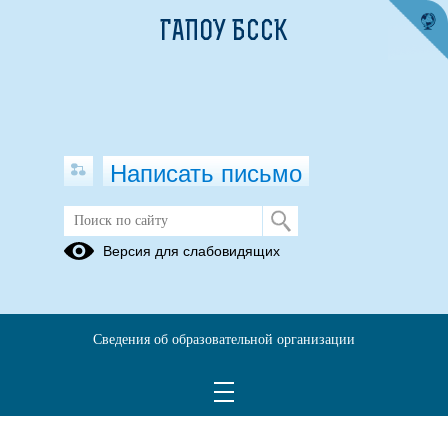
ГАПОУ БССК
Написать письмо
НОКО
Версия для слабовидящих
План по
План по
устранению
устранению
недостатков
недостатков
Сведения об образовательной организации
на 2023-
на 2026-
2025
2028
учебный год
учебный год