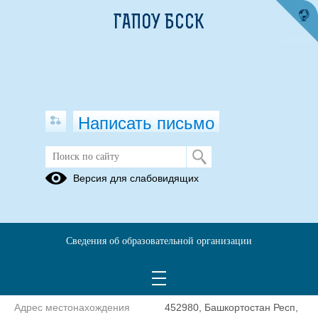
ГАПОУ БССК
Написать письмо
Контакты
Версия для слабовидящих
Государственное автономное профессиональное образовательное
учреждение Башкирский северо-западный сельскохозяйственный
Сведения об образовательной организации
колледж
Сокращенное наименование
ГАПОУ БССК
образовательной организации*
Адрес местонахождения
452980, Башкортостан Респ,