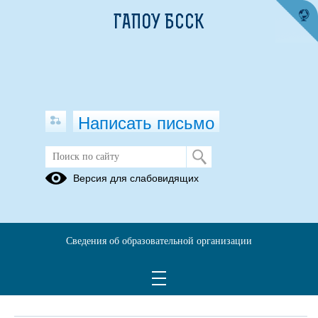
ГАПОУ БССК
Написать письмо
Обращения граждан
Версия для слабовидящих
При помощи данного сервиса вы можете узнать о ходе
рассмотрения вашего обращения, для этого необходимо ввести
номер обращения, присвоенный сервисом в автоматическом
Сведения об образовательной организации
режиме при подаче обращения через электронную форму. Номер
обращения отправляется на электронный адрес, который вы
указывали при подаче обращения в электронной форме.